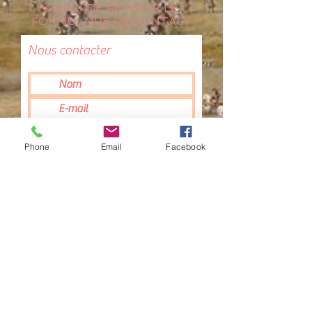
MERCI DE REMPLIR LE
FORMULAIRE DE CONTACT
Nous contacter
Phone
Email
Facebook
Envoyer
contact@ptisana.com
- Tel
06 60 77 01 29
Service client PTISANA - 7 rue haute - 34360
BERLOU France