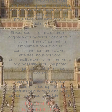
la saison, nous ferons tout notre
possible pour répondre à vos envies.
Le prix sera alors étudié au plus juste
dans la fourchette des tarifs des
produits déjà présents dans la
boutique.
Si vous souhaitez faire un présent
original à vos invités ou vos clients, à
l'occasion d'un évènement ou
simplement pour avoir un
conditionnement propre à vos
attentes , nous pouvons
personnaliser avec votre nom, votre
logo, vos initiales ou une photo,
l'étiquette de certains de nos
produits.
Parce que notre volonté sera
toujours de vous apporter des
produits de qualité, originaux et
authentiques, pour vous faire plaisir.
PRESSE ET
REVENDEURS