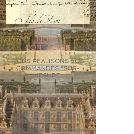
NOUS
CONTACTER
NOUS RÉALISONS VOS
COMMANDES "SUR-
MESURE"
Si vous souhaitez un sel aromatique
spécial, un mélange d'aromatiques
ou une infusion aromatique en vrac,
qui ne serait pas référencé et
comprenant plusieurs de nos plantes
aromatiques, il suffit de nous le
demander via le formulaire de
contact.
Dans la limite de nos stocks et selon