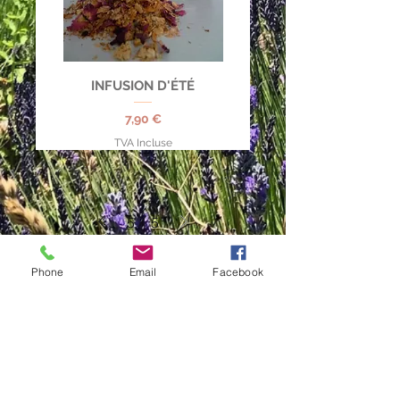
INFUSION D'ÉTÉ
Prix
7,90 €
TVA Incluse
5
/
5
Phone
Email
Facebook
MAISON AROMATIQUE