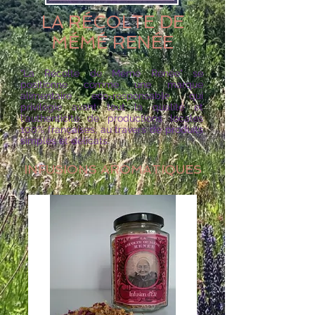
LA RÉCOLTE DE
MÉMÉ RENÉE
"La Récolte de Mémé Renée" se
positionne comme une marque
alimentaire eco-responsable qui
privilégie avant tout la qualité et
l'authenticité de productions locales
100% françaises, au travers de produits
simples et délicats.
INFUSIONS AROMATIQUES