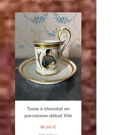
Tasse à chocolat en
porcelaine début XXe
Prix
80,00 €