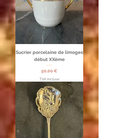
Sucrier porcelaine de limoges
début XXème
Prix
50,00 €
TVA Incluse