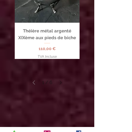
Théière métal argenté
XIXème aux pieds de biche
Prix
110,00 €
TVA Incluse
1
/
6