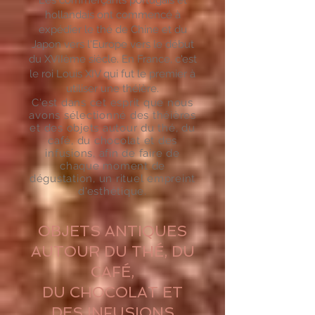
Les commerçants portugais et
hollandais ont commencé à
expédier
le thé
de Chine et du
Japon vers l'Europe vers le début
du XVIIème siècle.
En France, c'est
le roi Louis XIV qui fut le premier à
utiliser une théière.
C'est dans cet esprit que nous
avons sélectionné des théières
et des objets autour du thé, du
café, du chocolat et des
infusions, afin de faire de
chaque moment de
dégustation, un rituel empreint
d'esthétique.
OBJETS ANTIQUES
AUTOUR DU THÉ, DU
CAFÉ,
DU CHOCOLAT ET
DES INFUSIONS