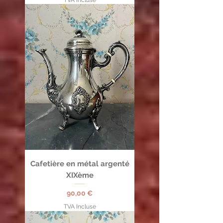
TVA Incluse
Cafetière en métal argenté
XIXème
Prix
90,00 €
TVA Incluse