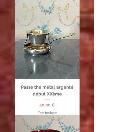
Passe thé métal argenté
début XXème
Prix
40,00 €
TVA Incluse