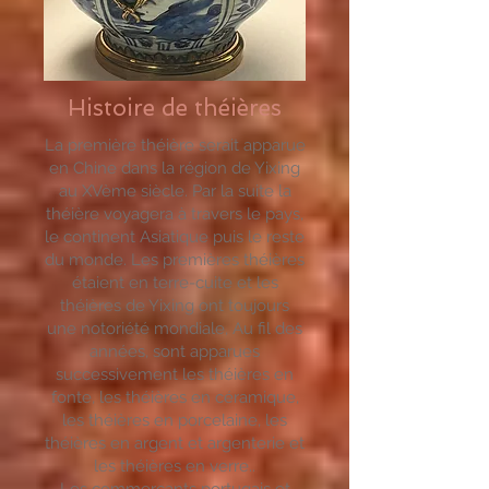
Histoire de théières
La première
théière
serait apparue
en Chine dans la région de Yixing
au XVème siècle. Par la suite la
théière voyagera à travers le pays,
le continent Asiatique puis le reste
du monde. Les premières théières
étaient en terre-cuite et les
théières de
Yixing
ont toujours
une notoriété mondiale, Au fil des
années, sont apparues
successivement les
théières en
fonte
,
les théières en céramique
,
les théières en porcelaine, les
théières en argent et argenterie et
les
théières en verre..