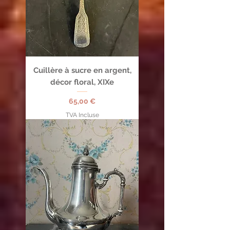
Cuillère à sucre en argent,
décor floral, XIXe
Prix
65,00 €
TVA Incluse