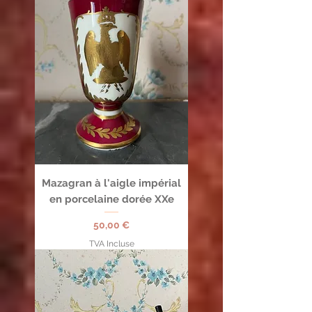
Mazagran à l'aigle impérial
en porcelaine dorée XXe
Prix
50,00 €
TVA Incluse