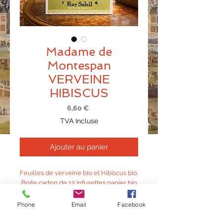
Madame de
Montespan
VERVEINE
HIBISCUS
Prix
6,60 €
TVA Incluse
Ajouter au panier
Feuilles de verveine bio et Hibiscus bio.
Boite carton de 12 infusettes papier bio
sous enveloppe cristal individuelle.
Tout est fabriqué en France.
Phone
Email
Facebook
Poids 20,4gr.