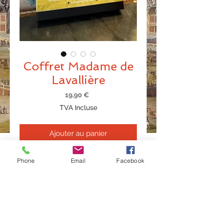
Coffret Madame de
Lavallière
Prix
19,90 €
TVA Incluse
Ajouter au panier
Contient 12 infusettes individuelles et
Phone
Email
Facebook
personnalisées Fenouil Cannelle +
boite de 80 gr. de graines de fenouil
cristallisées