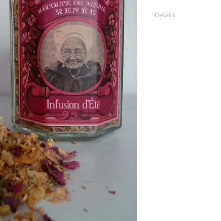
Details
Bocal en verre "Infusi
fleurs d'Églantier, C
Languedoc - 22 Gr. (éq
Récolté à Olargues - 
Tout est fabriqué en F