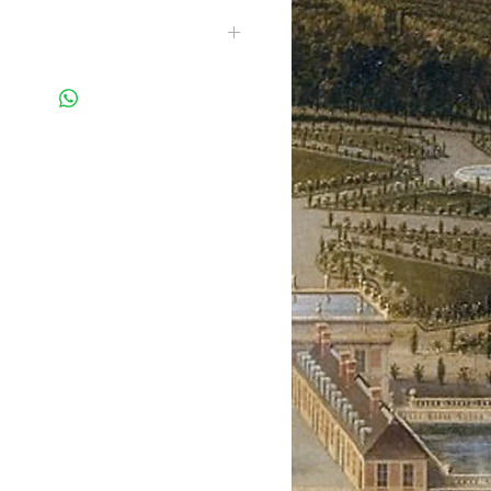
on d'Été" mélange de Rosa gallica,
amomille et Lavande du Haut-
uivalent environ 15 tasses)
Haut Languedoc Sud de la France.
rance.