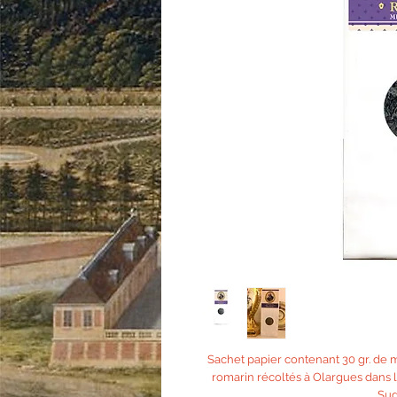
Sachet papier contenant 30 gr. de 
romarin récoltés à Olargues dans 
Sud