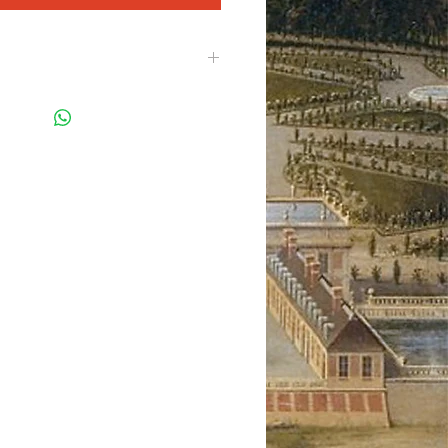
, né dans les Abruzzes, en 1602
om de cardinal Mazarin, fut un
litique, d'abord au service de la
de France Louis XIII et Louis XIV.
ort de Richelieu, Mazarin est nommé
at. Louis XIII le choisit comme parrain
 XIV. Ayant brisé toutes les
 le pays
absolu, il est resté Premier
ort au château de Vincennes en 1661.