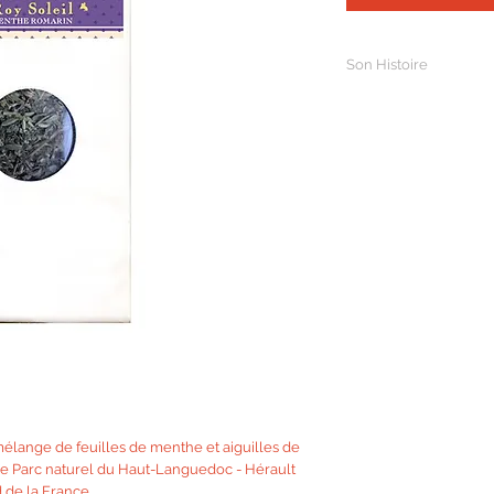
Son Histoire
Jules Raymond Mazarin
mieux connu sous le n
diplomate et homme po
Papauté, puis des rois 
Le lendemain de la m
principal ministre d'Ét
du dauphin, futur Louis
oppositions, dirigeant
en véritable monarque 
ministre jusqu’à sa m
mélange de feuilles de menthe et aiguilles de
le Parc naturel du Haut-Languedoc - Hérault
 de la France