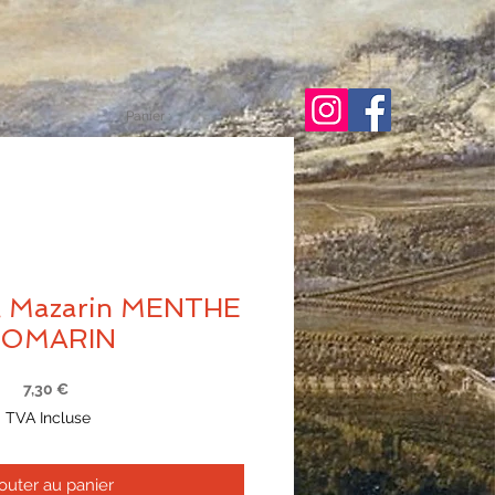
Panier :
al Mazarin MENTHE
OMARIN
Prix
7,30 €
TVA Incluse
outer au panier