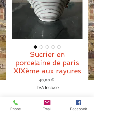
Sucrier en
porcelaine de paris
XIXème aux rayures
Prix
40,00 €
TVA Incluse
Ajouter au panier
Phone
Email
Facebook
Sucrier en porcelaine de paris XIXème
aux rayures, origine france, même
design que la théière en pendant